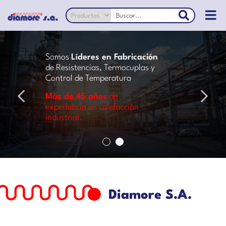
Somos
Líderes en Fabricación
Líderes en Fabricación
de Resistencias, Termocuplas y
Control de Temperatura
Más de 45 años
Más de 45 años
de
experiencia en calefacción
industrial.
Diamore S.A.